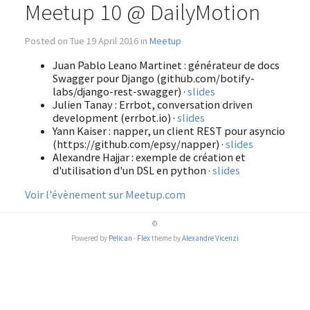
Meetup 10 @ DailyMotion
Posted on Tue 19 April 2016 in
Meetup
Juan Pablo Leano Martinet : générateur de docs
Swagger pour Django (github.com/botify-
labs/django-rest-swagger) ·
slides
Julien Tanay : Errbot, conversation driven
development (errbot.io) ·
slides
Yann Kaiser : napper, un client REST pour asyncio
(https://github.com/epsy/napper) ·
slides
Alexandre Hajjar : exemple de création et
d'utilisation d'un DSL en python ·
slides
Voir l'évènement sur Meetup.com
©
Powered by
Pelican
-
Flex
theme by
Alexandre Vicenzi