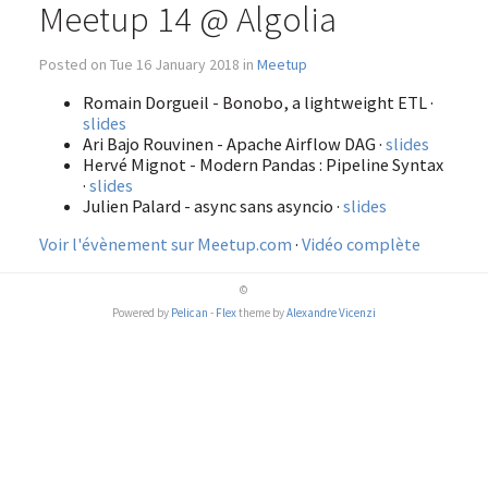
Meetup 14 @ Algolia
Posted on Tue 16 January 2018 in
Meetup
Romain Dorgueil - Bonobo, a lightweight ETL ·
slides
Ari Bajo Rouvinen - Apache Airflow DAG ·
slides
Hervé Mignot - Modern Pandas : Pipeline Syntax
·
slides
Julien Palard - async sans asyncio ·
slides
Voir l'évènement sur Meetup.com
·
Vidéo complète
©
Powered by
Pelican
-
Flex
theme by
Alexandre Vicenzi