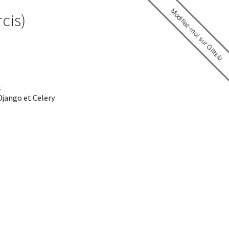
Modifiez-moi sur Github
cis)
s
Django et Celery