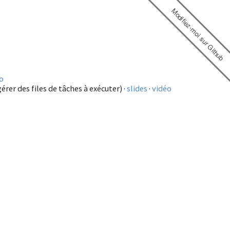
Modifiez-moi sur Github
o
érer des files de tâches à exécuter) ·
slides
·
vidéo