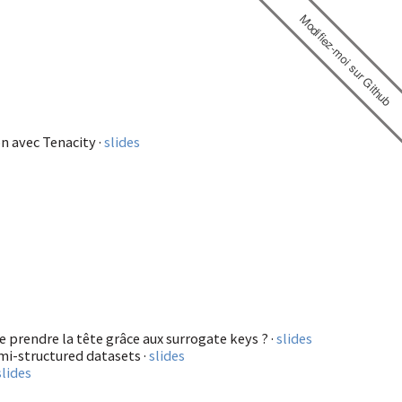
Modifiez-moi sur Github
n avec Tenacity ·
slides
 prendre la tête grâce aux surrogate keys ? ·
slides
mi-structured datasets ·
slides
slides