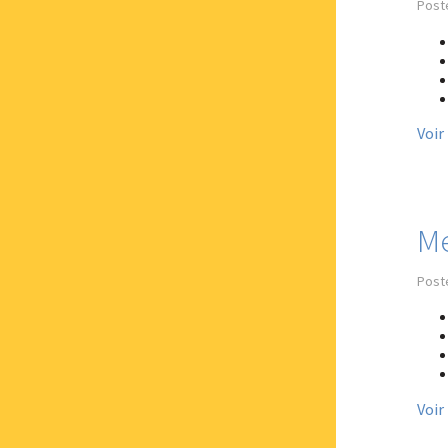
Poste
Voir
Me
Post
Voir