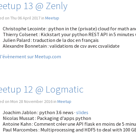
etup 13 @ Zenly
d on Thu 06 April 2017 in
Meetup
Christophe Lecointe : python in the (private) cloud for math and
Thierry Colsenet : Kickstart your python REST API in 5 minutes 
Julien Palard : traduction de la doc en français
Alexandre Bonnetain : validations de csv avec csvalidate
 l'évènement sur Meetup.com
etup 12 @ Logmatic
ed on Mon 28 November 2016 in
Meetup
Joachim Jablon : python 3.6 news ·
slides
Nicolas Mussat : Packaging d'apps python
Antoine Kahn : Comment créer une API flask en moins de 5 min
Paul Marcombes : Multiprocessing and HDF5 to deal with 100 GB 