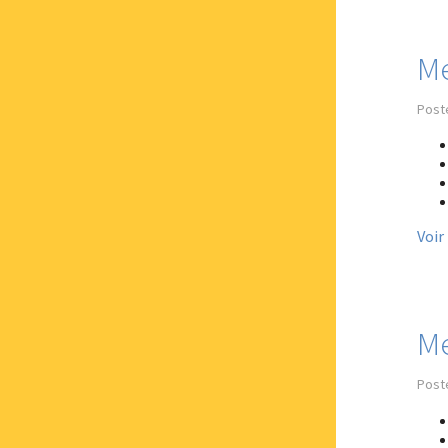
Me
Post
Voir
Me
Post