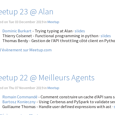
etup 23 @ Alan
ed on Tue 03 December 2019 in
Meetup
Dominic Burkart
- Trying typing at Alan ·
slides
Thierry Colsenet - Functional programming in python ·
slides
Thomas Berdy - Gestion de l'API throttling côté client en Pytho
 l'évènement sur Meetup.com
etup 22 @ Meilleurs Agents
ed on Thu 07 November 2019 in
Meetup
Romain Commandé
- Comment construire un cache d'API sans se
Bartosz Konieczny
- Using Cerberus and PySpark to validate se
Guillaume Thomas - Handle user defined expressions with ast ·