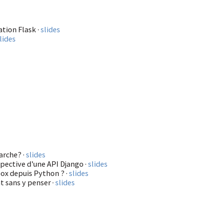
ation Flask ·
slides
lides
arche? ·
slides
pective d'une API Django ·
slides
ox depuis Python ? ·
slides
 sans y penser ·
slides