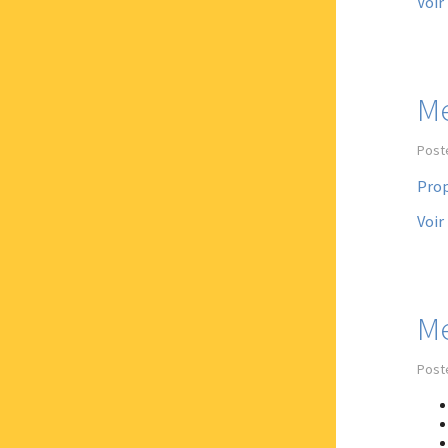
Voir
Me
Post
Prop
Voir
M
Post