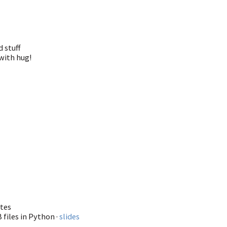
 stuff
with hug!
utes
files in Python ·
slides