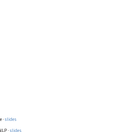
e ·
slides
NLP ·
slides