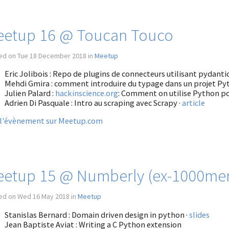
etup 16 @ Toucan Touco
ed on Tue 18 December 2018 in
Meetup
Eric Jolibois : Repo de plugins de connecteurs utilisant pydanti
Mehdi Gmira : comment introduire du typage dans un projet Pyt
Julien Palard :
hackinscience.org
: Comment on utilise Python po
Adrien Di Pasquale : Intro au scraping avec Scrapy ·
article
 l'évènement sur Meetup.com
etup 15 @ Numberly (ex-1000mer
ed on Wed 16 May 2018 in
Meetup
Stanislas Bernard : Domain driven design in python ·
slides
Jean Baptiste Aviat : Writing a C Python extension