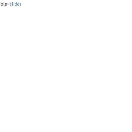
ble ·
slides
s