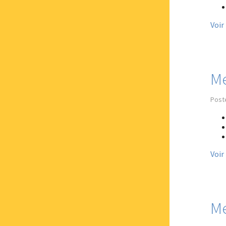
Voir
M
Post
Voir
Me